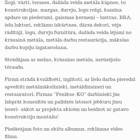
Žogi, vārti, terases, dažāda veida metāla kāpnes, to
konstrukcijas, margas, durvju, logu režģi, kamīna
apdare un piederumi, gaismas ķermeņi – lustras, BRA,
ielu lukturi, reklāmu izkārtnes, dārza dekori, vēja
rādītāji, logu, durvju furnitūra, dažāda veida lējumi no
krāsainā metāla, metāla darbu restaurācija, mākslas
darbu kopiju izgatavošana.
Strādājam ar melno, krāsaino metālu, nerūsējošo
tēraudu.
Firmā strādā kvalificēti, izglītoti, ar lielu darba pieredzi
apveltīti metālmākslinieki, metāldizaineri un
restauratori. Firmas “Fenikss-KO” darbinieki jūs
labprāt konsultēs un palīdzēs īstenot jebkuru jūsu
ieceri- sākot ar projekta skicēm un beidzot ar gatavo
konstrukciju montāžu!
Piedāvājam foto un skiču albumus, reklāmas video
filmu.