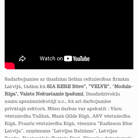
Sadarbojamies ar daudzām lielām celtniecibas firmām
Latvijā, tādām kā
SIA RERE Būve”, “VELVE”,
“
Moduls-
Rīga", Valsts Nekustamie īpašumi
, Daudzdzīvokļu
namu apsaimniekotāji u.c., kā ari darbojamies
privātajā sektorā. Mūsu darbus var apskatīt : Vācu
vēstniecība Tallinā, Mazā Ģilde Rīgā, ASV vēstniecība
Rīgā, Franču vēstniecība Rīgā, viesnīca “Radisson Blue
Ļatvija”, uzņēmums “Latvijas Balzāms”, Latvijas