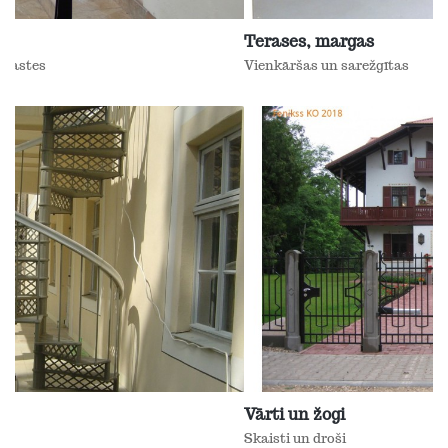
Terases, margas
Vienkāršas un sarežģītas
Vārti un žogi
Skaisti un droši