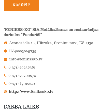
NOSŪTĪT
"FENIKSS-KO" SIA Metālkalšanas un restaurācijas
darbnīca “Pundurīši”
Acones ielā 16, Ulbroka, Stopiņu nov., LV-2130
LV40003069759
info@fenikssko.lv
(+371) 29236361
(+371) 29299574
(+371) 67910519
http://www.fenikssko.lv
DARBA LAIKS