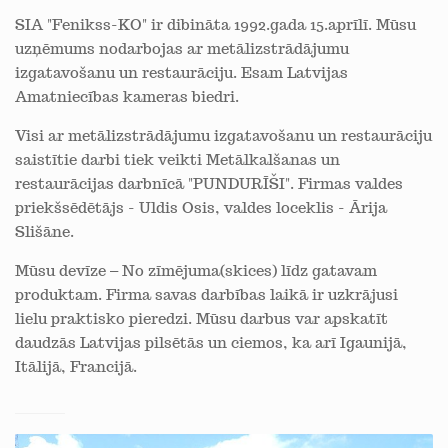
SIA "Fenikss-KO" ir dibināta 1992.gada 15.aprīlī. Mūsu
uzņēmums nodarbojas ar metālizstrādājumu
izgatavošanu un restaurāciju. Esam Latvijas
Amatniecības kameras biedri.
Visi ar metālizstrādājumu izgatavošanu un restaurāciju
saistītie darbi tiek veikti Metālkalšanas un
restaurācijas darbnīcā "PUNDURĪŠI". Firmas valdes
priekšsēdētājs - Uldis Osis, valdes loceklis - Ārija
Slišāne.
Mūsu devīze – No zīmējuma(skices) līdz gatavam
produktam. Firma savas darbības laikā ir uzkrājusi
lielu praktisko pieredzi. Mūsu darbus var apskatīt
daudzās Latvijas pilsētās un ciemos, ka arī Igaunijā,
Itālijā, Francijā.