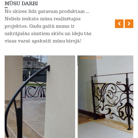
MŪSU DARBI
No skices līdz gatavam produktam ...
Neliels ieskats mūsu realizētajos
Ieprikšē
Nā
projektos. Gadu gaitā mums ir
uzkrājušās simtiem skiču un ideju tās
visas varat apskatīt mūsu birojā!