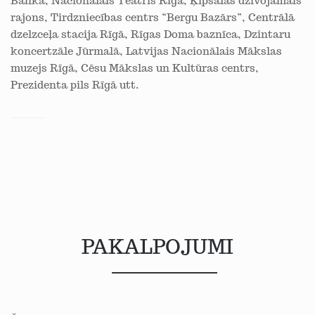
Banka, Nacionālais Teātris Rīgā, Ķīpsalas dzīvojamais
rajons, Tirdzniecības centrs “Bergu Bazārs”, Centrālā
dzelzceļa stacija Rīgā, Rīgas Doma baznīca, Dzintaru
koncertzāle Jūrmalā, Latvijas Nacionālais Mākslas
muzejs Rīgā, Cēsu Mākslas un Kultūras centrs,
Prezidenta pils Rīgā utt.
PAKALPOJUMI